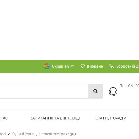
Вибране
Зворотній д
Пн. - Сб.: 0
 НАС
ЗАПИТАННЯ ТА ВІДПОВІДІ
СТАТТІ, ПОРАДИ
/
тові
Суниці (суниці лісової) екстракт 30,0