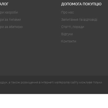
АЛОГ
ДОПОМОГА ПОКУПЦЮ
ри хвороби
Про нас
ри за типами
Запитання та відповіді
ри за абеткою
Статті, поради
Відгуки
Контакти
едрук, а також розміщення в інтернеті матеріалів сайту можливе тільки