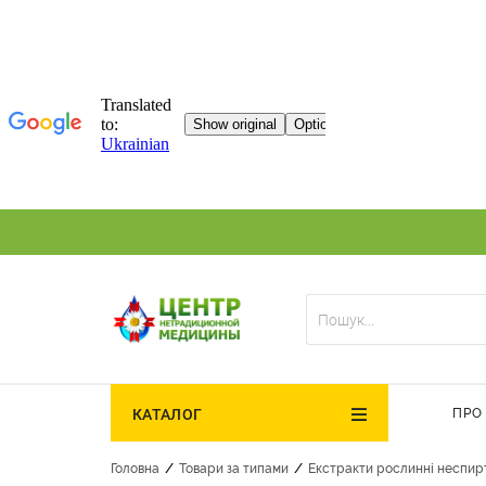
ПРО
КАТАЛОГ
/
/
Головна
Товари за типами
Екстракти рослинні неспир