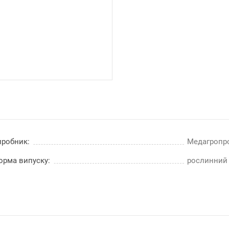
иробник:
Медагропр
орма випуску:
рослинний 