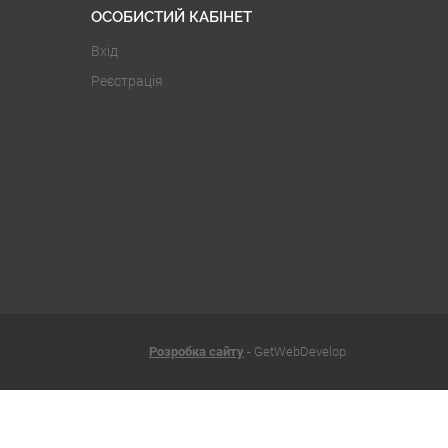
ОСОБИСТИЙ КАБІНЕТ
Вхід
Реєстрація
Розробка сайту
- GetWebDevelop