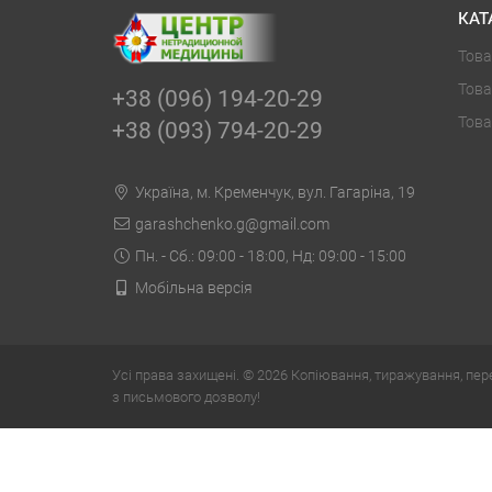
КАТ
Това
Това
+38 (096) 194-20-29
Това
+38 (093) 794-20-29
Українa, м. Кременчук, вул. Гагаріна, 19
garashchenko.g@gmail.com
Пн. - Сб.: 09:00 - 18:00, Нд: 09:00 - 15:00
Мобільна версія
Усі права захищені. © 2026 Копіювання, тиражування, пер
з письмового дозволу!